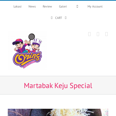
Skip
Lokasi
News
Review
Galeri
My Account
to
content
CART
Martabak Keju Special