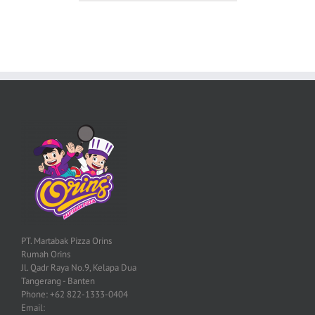
PT. Martabak Pizza Orins
Rumah Orins
Jl. Qadr Raya No.9, Kelapa Dua
Tangerang - Banten
Phone: +62 822-1333-0404
Email: