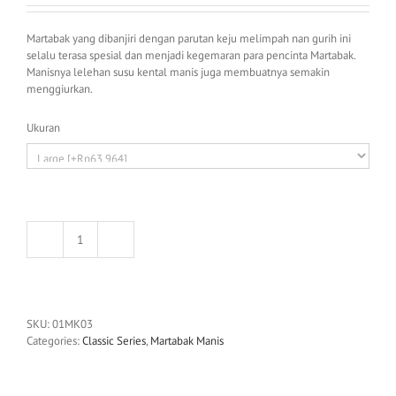
Martabak yang dibanjiri dengan parutan keju melimpah nan gurih ini
selalu terasa spesial dan menjadi kegemaran para pencinta Martabak.
Manisnya lelehan susu kental manis juga membuatnya semakin
menggiurkan.
Ukuran
Martabak
Keju
Special
quantity
SKU:
01MK03
Categories:
Classic Series
,
Martabak Manis