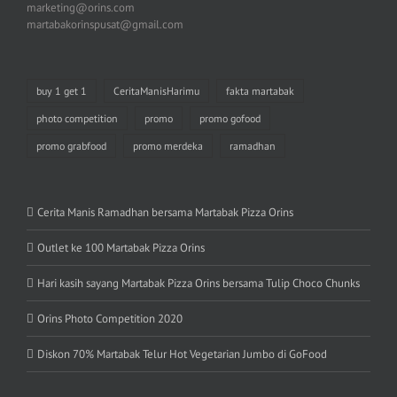
marketing@orins.com
martabakorinspusat@gmail.com
buy 1 get 1
CeritaManisHarimu
fakta martabak
photo competition
promo
promo gofood
promo grabfood
promo merdeka
ramadhan
Cerita Manis Ramadhan bersama Martabak Pizza Orins
Outlet ke 100 Martabak Pizza Orins
Hari kasih sayang Martabak Pizza Orins bersama Tulip Choco Chunks
Orins Photo Competition 2020
Diskon 70% Martabak Telur Hot Vegetarian Jumbo di GoFood