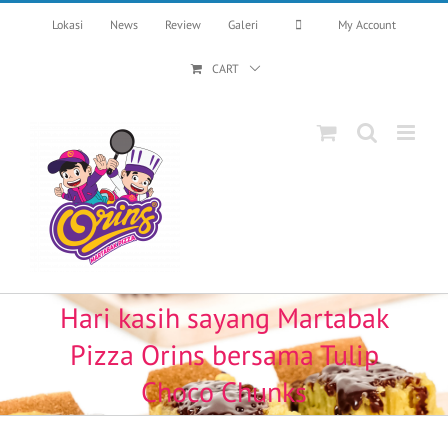
Skip
Lokasi
News
Review
Galeri
My Account
to
content
CART
Hari kasih sayang Martabak
Pizza Orins bersama Tulip
Choco Chunks