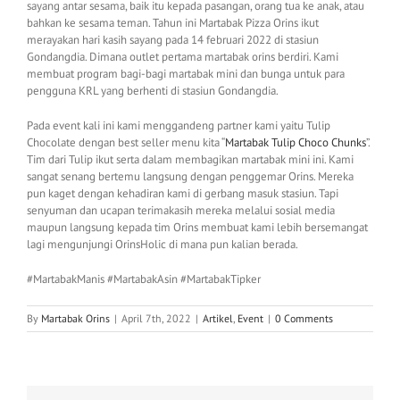
sayang antar sesama, baik itu kepada pasangan, orang tua ke anak, atau
bahkan ke sesama teman. Tahun ini Martabak Pizza Orins ikut
merayakan hari kasih sayang pada 14 februari 2022 di stasiun
Gondangdia. Dimana outlet pertama martabak orins berdiri. Kami
membuat program bagi-bagi martabak mini dan bunga untuk para
pengguna KRL yang berhenti di stasiun Gondangdia.
Pada event kali ini kami menggandeng partner kami yaitu Tulip
Chocolate dengan best seller menu kita “
Martabak Tulip Choco Chunks
”.
Tim dari Tulip ikut serta dalam membagikan martabak mini ini. Kami
sangat senang bertemu langsung dengan penggemar Orins. Mereka
pun kaget dengan kehadiran kami di gerbang masuk stasiun. Tapi
senyuman dan ucapan terimakasih mereka melalui sosial media
maupun langsung kepada tim Orins membuat kami lebih bersemangat
lagi mengunjungi OrinsHolic di mana pun kalian berada.
#MartabakManis #MartabakAsin #MartabakTipker
By
Martabak Orins
|
April 7th, 2022
|
Artikel
,
Event
|
0 Comments