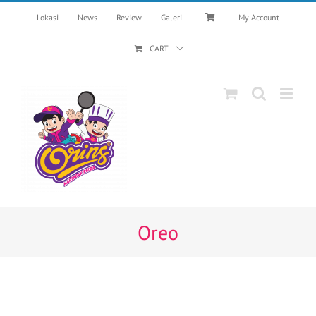
Skip
Lokasi
News
Review
Galeri
My Account
to
content
CART
Oreo