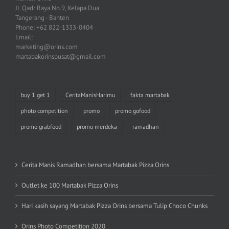
Jl. Qadr Raya No.9, Kelapa Dua
Tangerang - Banten
Phone: +62 822-1333-0404
Email:
marketing@orins.com
martabakorinspusat@gmail.com
buy 1 get 1
CeritaManisHarimu
fakta martabak
photo competition
promo
promo gofood
promo grabfood
promo merdeka
ramadhan
Cerita Manis Ramadhan bersama Martabak Pizza Orins
Outlet ke 100 Martabak Pizza Orins
Hari kasih sayang Martabak Pizza Orins bersama Tulip Choco Chunks
Orins Photo Competition 2020