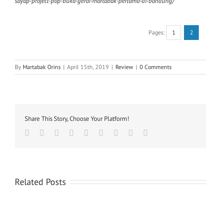
sayap-project-pop-buka-gerai-martabak-pertama-di-bandung/
Pages:
1
2
By
Martabak Orins
|
April 15th, 2019
|
Review
|
0 Comments
Share This Story, Choose Your Platform!
facebook
twitter
linkedin
reddit
whatsapp
tumblr
pinterest
vk
Email
Related Posts