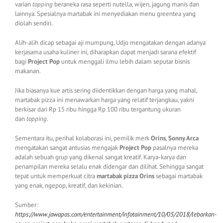
varian
topping
beraneka rasa seperti nutella, wijen, jagung manis dan
lainnya. Spesialnya martabak ini menyediakan menu greentea yang
diolah sendiri.
Alih-alih dicap sebagai aji mumpung, Udjo mengatakan dengan adanya
kerjasama usaha kuliner ini, diharapkan dapat menjadi sarana efektif
bagi
Project Pop
untuk menggali ilmu lebih dalam seputar bisnis
makanan.
Jika biasanya kue artis sering diidentikkan dengan harga yang mahal,
martabak pizza ini menawarkan harga yang relatif terjangkau, yakni
berkisar dari Rp 15 ribu hingga Rp 100 ribu tergantung ukuran
dan
topping
.
Sementara itu, perihal kolaborasi ini, pemilik merk
Orins
,
Sonny Arca
mengatakan sangat antusias mengajak
Project Pop
pasalnya mereka
adalah sebuah grup yang dikenal sangat kreatif. Karya-karya dan
penampilan mereka selalu enak didengar dan dilihat. Sehingga sangat
tepat untuk memperkuat citra
martabak pizza Orins
sebagai martabak
yang enak, ngepop, kreatif, dan kekinian.
Sumber
:
https://www.jawapos.com/entertainment/infotainment/10/05/2018/lebarkan-