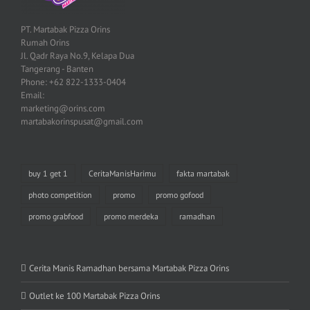
PT. Martabak Pizza Orins
Rumah Orins
Jl. Qadr Raya No.9, Kelapa Dua
Tangerang - Banten
Phone: +62 822-1333-0404
Email:
marketing@orins.com
martabakorinspusat@gmail.com
buy 1 get 1
CeritaManisHarimu
fakta martabak
photo competition
promo
promo gofood
promo grabfood
promo merdeka
ramadhan
Cerita Manis Ramadhan bersama Martabak Pizza Orins
Outlet ke 100 Martabak Pizza Orins