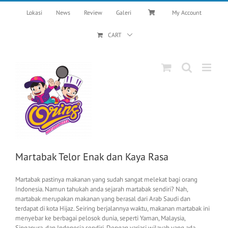
Skip
Lokasi
News
Review
Galeri
My Account
to
content
CART
Martabak Telor Enak dan Kaya Rasa
Martabak pastinya makanan yang sudah sangat melekat bagi orang
Indonesia. Namun tahukah anda sejarah martabak sendiri? Nah,
martabak merupakan makanan yang berasal dari Arab Saudi dan
terdapat di kota Hijaz. Seiring berjalannya waktu, makanan martabak ini
menyebar ke berbagai pelosok dunia, seperti Yaman, Malaysia,
Singapura, dan Indonesia sendiri. Dengan variasi wilayah yang ada,