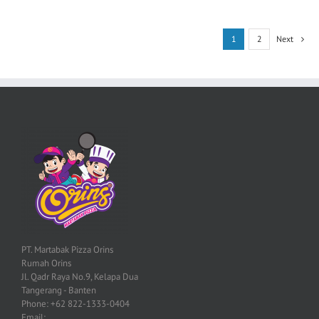
1
2
Next
PT. Martabak Pizza Orins
Rumah Orins
Jl. Qadr Raya No.9, Kelapa Dua
Tangerang - Banten
Phone: +62 822-1333-0404
Email: