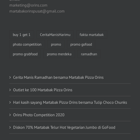
marketing@orins.com
martabakorinspusat@gmail.com
buy 1 get 1
CeritaManisHarimu
fakta martabak
photo competition
promo
promo gofood
promo grabfood
promo merdeka
ramadhan
Cerita Manis Ramadhan bersama Martabak Pizza Orins
Outlet ke 100 Martabak Pizza Orins
Hari kasih sayang Martabak Pizza Orins bersama Tulip Choco Chunks
Orins Photo Competition 2020
Diskon 70% Martabak Telur Hot Vegetarian Jumbo di GoFood