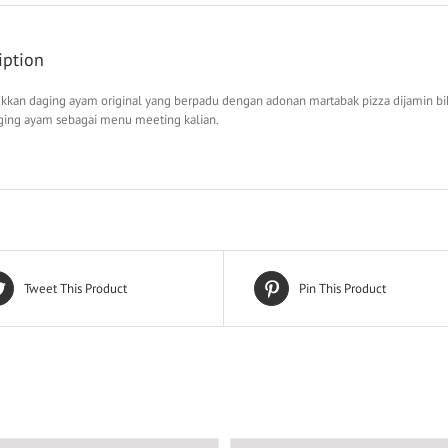
iption
kan daging ayam original yang berpadu dengan adonan martabak pizza dijamin biki
aging ayam sebagai menu meeting kalian.
Tweet This Product
Pin This Product