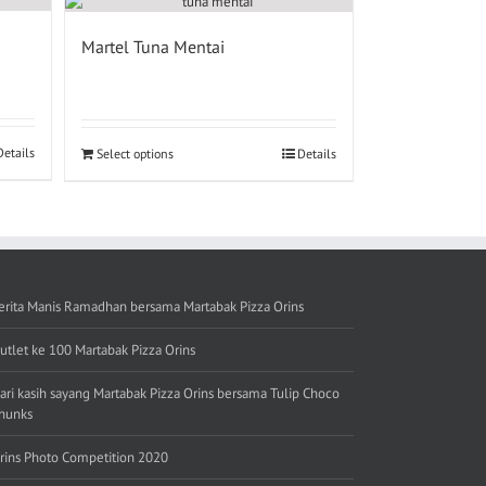
Martel Tuna Mentai
Details
Select options
Details
erita Manis Ramadhan bersama Martabak Pizza Orins
utlet ke 100 Martabak Pizza Orins
ari kasih sayang Martabak Pizza Orins bersama Tulip Choco
hunks
rins Photo Competition 2020