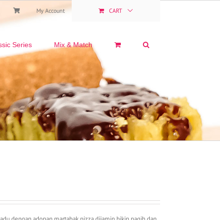
My Account
CART
ssic Series
Mix & Match
du dengan adonan martabak pizza dijamin bikin nagih dan