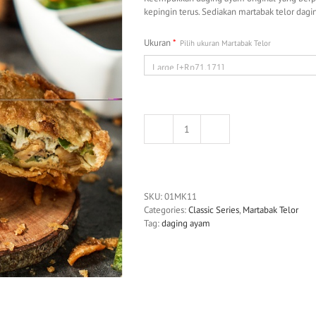
kepingin terus. Sediakan martabak telor dag
Ukuran
*
Pilih ukuran Martabak Telor
Martabak
Telur
Daging
Ayam
quantity
SKU:
01MK11
Categories:
Classic Series
,
Martabak Telor
Tag:
daging ayam