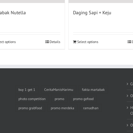
abak Nutella
Daging Sapi + Keju
ect options
Details
Select options
C
buy 1 get 1
CeritaManisHarimu
fakta martabak
O
photo competition
promo
promo gofood
H
promo grabfood
promo merdeka
ramadhan
C
O