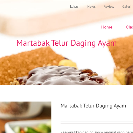
Lokasi
News
Review
Galeri
Search
for:
Home
Cla
Martabak Telur Daging Ayam
Martabak Telur Daging Ayam
Keempukkan daging ayam original yang berpa