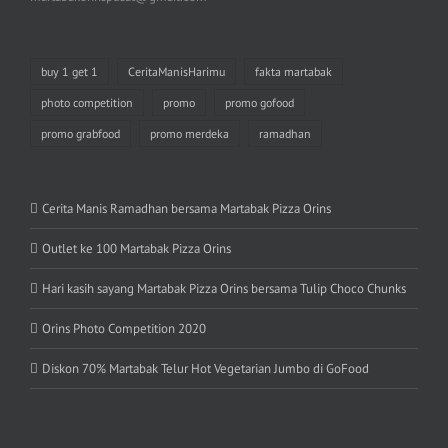
buy 1 get 1
CeritaManisHarimu
fakta martabak
photo competition
promo
promo gofood
promo grabfood
promo merdeka
ramadhan
Cerita Manis Ramadhan bersama Martabak Pizza Orins
Outlet ke 100 Martabak Pizza Orins
Hari kasih sayang Martabak Pizza Orins bersama Tulip Choco Chunks
Orins Photo Competition 2020
Diskon 70% Martabak Telur Hot Vegetarian Jumbo di GoFood