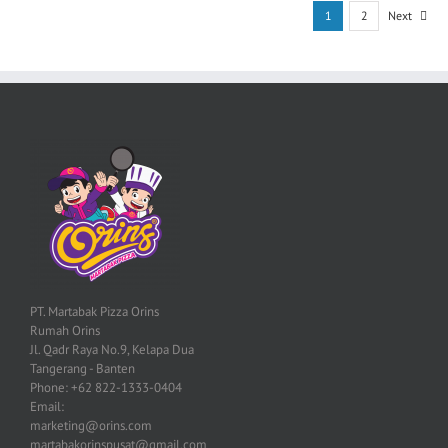
1
2
Next
PT. Martabak Pizza Orins
Rumah Orins
Jl. Qadr Raya No.9, Kelapa Dua
Tangerang - Banten
Phone: +62 822-1333-0404
Email:
marketing@orins.com
martabakorinspusat@gmail.com